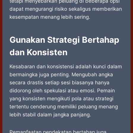
tetapi menyebarkan peluang di beberapa opsi
dapat mengurangi risiko sekaligus memberikan
kesempatan menang lebih sering.
Gunakan Strategi Bertahap
dan Konsisten
Kesabaran dan konsistensi adalah kunci dalam
bermaingka juga penting. Mengubah angka
secara drastis setiap sesi biasanya hanya
didorong oleh spekulasi atau emosi. Pemain
yang konsisten mengikuti pola atau strategi
tertentu cenderung memiliki peluang menang
lebih stabil dalam jangka panjang.
Pemanfaatan pendekatan bertahap juga