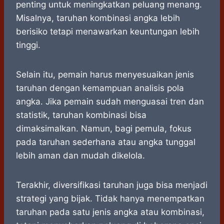
penting untuk meningkatkan peluang menang.
Misalnya, taruhan kombinasi angka lebih
berisiko tetapi menawarkan keuntungan lebih
tinggi.
Selain itu, pemain harus menyesuaikan jenis
taruhan dengan kemampuan analisis pola
angka. Jika pemain sudah menguasai tren dan
statistik, taruhan kombinasi bisa
dimaksimalkan. Namun, bagi pemula, fokus
pada taruhan sederhana atau angka tunggal
lebih aman dan mudah dikelola.
Terakhir, diversifikasi taruhan juga bisa menjadi
strategi yang bijak. Tidak hanya menempatkan
taruhan pada satu jenis angka atau kombinasi,