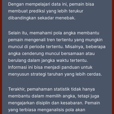
Dengan mempelajari data ini, pemain bisa
membuat prediksi yang lebih terukur
dibandingkan sekadar menebak.
Selain itu, memahami pola angka membantu
pemain mengenali tren tertentu yang mungkin
muncul di periode tertentu. Misalnya, beberapa
angka cenderung muncul bersamaan atau
berulang dalam jangka waktu tertentu.
Informasi ini bisa menjadi panduan untuk
menyusun strategi taruhan yang lebih cerdas.
Terakhir, pemahaman statistik tidak hanya
membantu dalam memilih angka, tetapi juga
mengajarkan disiplin dan kesabaran. Pemain
yang terbiasa menganalisis pola akan