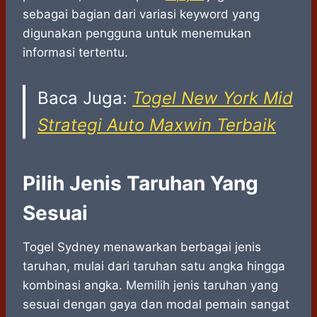
sebagai bagian dari variasi keyword yang
digunakan pengguna untuk menemukan
informasi tertentu.
Baca Juga:
Togel New York Mid
Strategi Auto Maxwin Terbaik
Pilih Jenis Taruhan Yang
Sesuai
Togel Sydney menawarkan berbagai jenis
taruhan, mulai dari taruhan satu angka hingga
kombinasi angka. Memilih jenis taruhan yang
sesuai dengan gaya dan modal pemain sangat