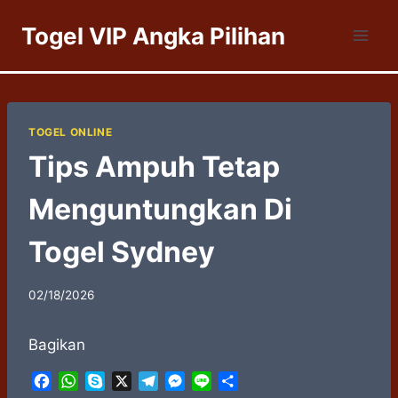
Skip
Togel VIP Angka Pilihan
to
content
TOGEL ONLINE
Tips Ampuh Tetap
Menguntungkan Di
Togel Sydney
02/18/2026
Bagikan
F
W
S
X
T
M
L
S