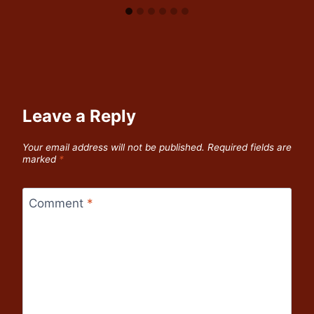
Leave a Reply
Your email address will not be published.
Required fields are
marked
*
Comment
*