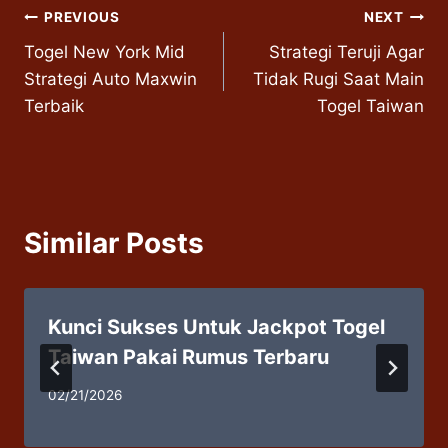
Post
PREVIOUS
NEXT
Togel New York Mid
Strategi Teruji Agar
navigation
Strategi Auto Maxwin
Tidak Rugi Saat Main
Terbaik
Togel Taiwan
Similar Posts
Kunci Sukses Untuk Jackpot Togel
Taiwan Pakai Rumus Terbaru
02/21/2026