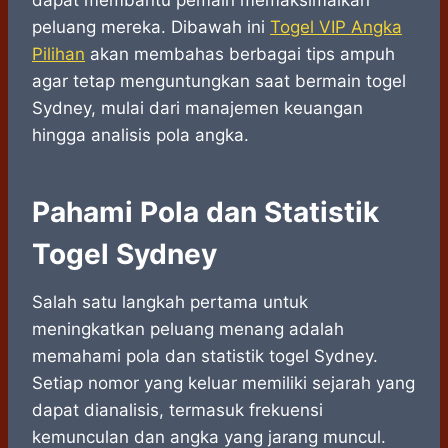
dapat membantu pemain memaksimalkan
peluang mereka. Dibawah ini
Togel VIP Angka
Pilihan
akan membahas berbagai tips ampuh
agar tetap menguntungkan saat bermain togel
Sydney, mulai dari manajemen keuangan
hingga analisis pola angka.
Pahami Pola dan Statistik
Togel Sydney
Salah satu langkah pertama untuk
meningkatkan peluang menang adalah
memahami pola dan statistik togel Sydney.
Setiap nomor yang keluar memiliki sejarah yang
dapat dianalisis, termasuk frekuensi
kemunculan dan angka yang jarang muncul.