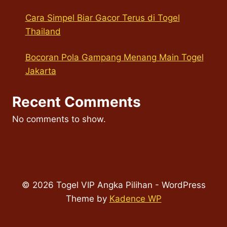
Cara Simpel Biar Gacor Terus di Togel
Thailand
Bocoran Pola Gampang Menang Main Togel
Jakarta
Recent Comments
No comments to show.
© 2026 Togel VIP Angka Pilihan - WordPress
Theme by
Kadence WP