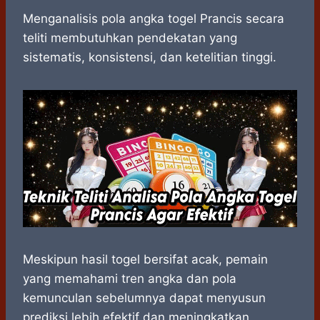
a
h
k
e
e
i
h
c
a
y
l
s
n
a
Menganalisis pola angka togel Prancis secara
e
t
p
e
s
e
r
teliti membutuhkan pendekatan yang
b
s
e
g
e
e
sistematis, konsistensi, dan ketelitian tinggi.
o
A
r
n
o
p
a
g
k
p
m
e
r
Meskipun hasil togel bersifat acak, pemain
yang memahami tren angka dan pola
kemunculan sebelumnya dapat menyusun
prediksi lebih efektif dan meningkatkan