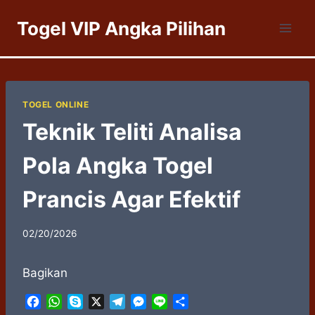
Skip
Togel VIP Angka Pilihan
to
content
TOGEL ONLINE
Teknik Teliti Analisa
Pola Angka Togel
Prancis Agar Efektif
02/20/2026
Bagikan
F
W
S
X
T
M
L
S