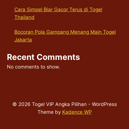
Cara Simpel Biar Gacor Terus di Togel
Thailand
Bocoran Pola Gampang Menang Main Togel
Jakarta
Recent Comments
No comments to show.
© 2026 Togel VIP Angka Pilihan - WordPress
Theme by
Kadence WP