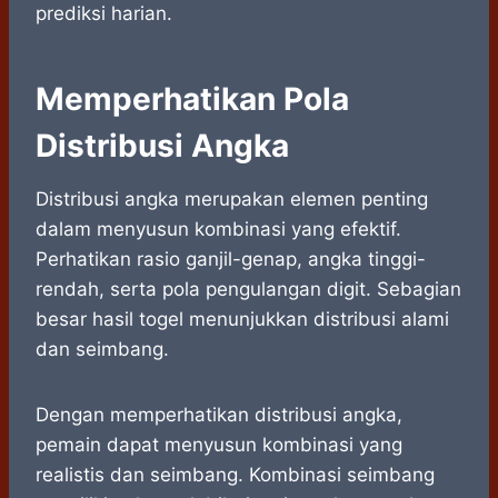
prediksi harian.
Memperhatikan Pola
Distribusi Angka
Distribusi angka merupakan elemen penting
dalam menyusun kombinasi yang efektif.
Perhatikan rasio ganjil-genap, angka tinggi-
rendah, serta pola pengulangan digit. Sebagian
besar hasil togel menunjukkan distribusi alami
dan seimbang.
Dengan memperhatikan distribusi angka,
pemain dapat menyusun kombinasi yang
realistis dan seimbang. Kombinasi seimbang