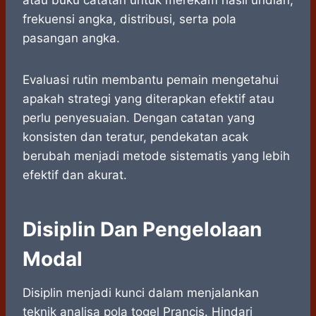
atau buku catatan untuk merekam hasil undian,
frekuensi angka, distribusi, serta pola
pasangan angka.
Evaluasi rutin membantu pemain mengetahui
apakah strategi yang diterapkan efektif atau
perlu penyesuaian. Dengan catatan yang
konsisten dan teratur, pendekatan acak
berubah menjadi metode sistematis yang lebih
efektif dan akurat.
Disiplin Dan Pengelolaan
Modal
Disiplin menjadi kunci dalam menjalankan
teknik analisa pola togel Prancis. Hindari