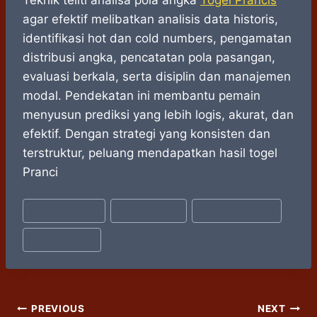
Teknik teliti analisa pola angka
Togel Prancis
agar efektif melibatkan analisis data historis,
identifikasi hot dan cold numbers, pengamatan
distribusi angka, pencatatan pola pasangan,
evaluasi berkala, serta disiplin dan manajemen
modal. Pendekatan ini membantu pemain
menyusun prediksi yang lebih logis, akurat, dan
efektif. Dengan strategi yang konsisten dan
terstruktur, peluang mendapatkan hasil togel
Pranci
Post
#
analisis angka
#
hot numbers
#
TOGEL ONLINE
Tags:
#
togel Prancis
Post
PREVIOUS
NEXT