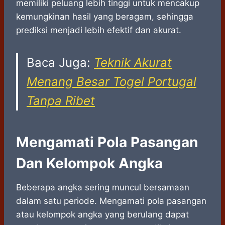
memiliki peluang lebih tinggi untuk mencakup
kemungkinan hasil yang beragam, sehingga
prediksi menjadi lebih efektif dan akurat.
Baca Juga:
Teknik Akurat
Menang Besar Togel Portugal
Tanpa Ribet
Mengamati Pola Pasangan
Dan Kelompok Angka
Beberapa angka sering muncul bersamaan
dalam satu periode. Mengamati pola pasangan
atau kelompok angka yang berulang dapat