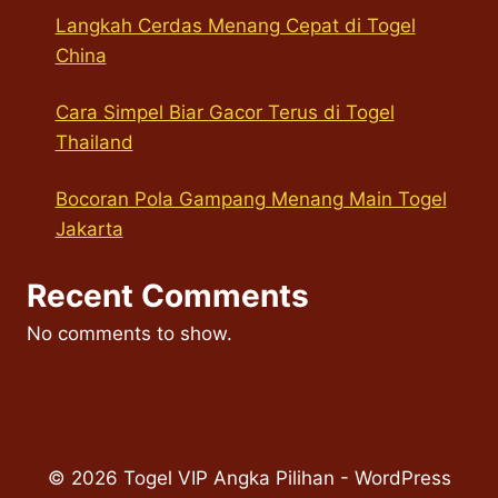
Langkah Cerdas Menang Cepat di Togel
China
Cara Simpel Biar Gacor Terus di Togel
Thailand
Bocoran Pola Gampang Menang Main Togel
Jakarta
Recent Comments
No comments to show.
© 2026 Togel VIP Angka Pilihan - WordPress