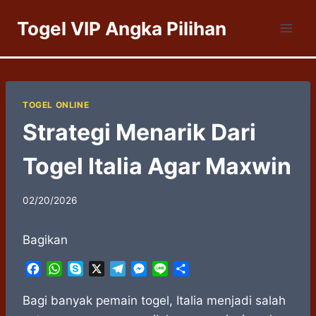
Skip
Togel VIP Angka Pilihan
to
content
TOGEL ONLINE
Strategi Menarik Dari
Togel Italia Agar Maxwin
02/20/2026
Bagikan
F
W
S
X
T
M
L
S
a
h
k
e
e
i
h
c
a
y
l
s
n
a
Bagi banyak pemain togel, Italia menjadi salah
e
t
p
e
s
e
r