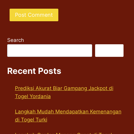
Search
Search
Recent Posts
Prediksi Akurat Biar Gampang Jackpot di
Togel Yordania
Langkah Mudah Mendapatkan Kemenangan
di Togel Turki