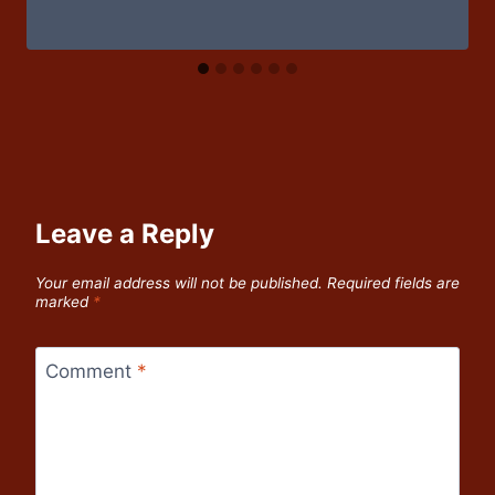
Leave a Reply
Your email address will not be published.
Required fields are
marked
*
Comment
*