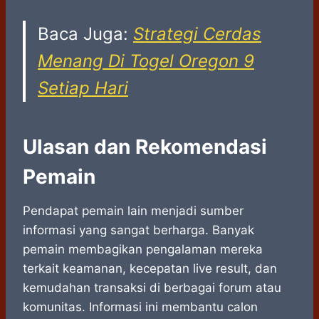
Baca Juga:
Strategi Cerdas
Menang Di Togel Oregon 9
Setiap Hari
Ulasan dan Rekomendasi
Pemain
Pendapat pemain lain menjadi sumber
informasi yang sangat berharga. Banyak
pemain membagikan pengalaman mereka
terkait keamanan, kecepatan live result, dan
kemudahan transaksi di berbagai forum atau
komunitas. Informasi ini membantu calon