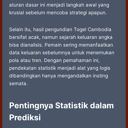
aturan dasar ini menjadi langkah awal yang
krusial sebelum mencoba strategi apapun.
Selain itu, hasil pengundian Togel Cambodia
bersifat acak, namun sejarah keluaran angka
bisa dianalisis. Pemain sering memanfaatkan
data keluaran sebelumnya untuk menemukan
pola atau tren. Dengan pemahaman ini,
pendekatan statistik menjadi alat yang logis
dibandingkan hanya mengandalkan insting
semata.
Pentingnya Statistik dalam
Prediksi