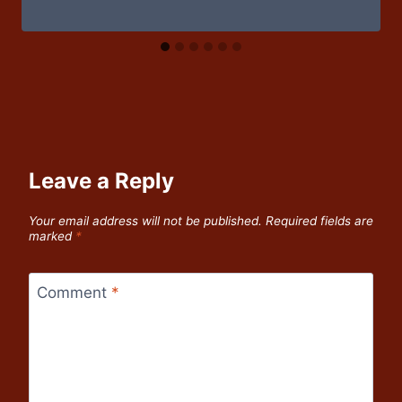
Leave a Reply
Your email address will not be published.
Required fields are
marked
*
Comment
*