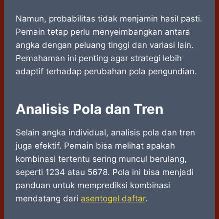
Namun, probabilitas tidak menjamin hasil pasti.
Pemain tetap perlu menyeimbangkan antara
angka dengan peluang tinggi dan variasi lain.
Pemahaman ini penting agar strategi lebih
adaptif terhadap perubahan pola pengundian.
Analisis Pola dan Tren
Selain angka individual, analisis pola dan tren
juga efektif. Pemain bisa melihat apakah
kombinasi tertentu sering muncul berulang,
seperti 1234 atau 5678. Pola ini bisa menjadi
panduan untuk memprediksi kombinasi
mendatang
dari
asentogel daftar
.