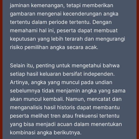
jaminan kemenangan, tetapi memberikan
gambaran mengenai kecenderungan angka
tertentu dalam periode tertentu. Dengan
memahami hal ini, peserta dapat membuat
keputusan yang lebih terarah dan mengurangi
risiko pemilihan angka secara acak.
Selain itu, penting untuk mengetahui bahwa
setiap hasil keluaran bersifat independen.
Artinya, angka yang muncul pada undian
sebelumnya tidak menjamin angka yang sama
akan muncul kembali. Namun, mencatat dan
menganalisis hasil historis dapat membantu
peserta melihat tren atau frekuensi tertentu
yang bisa menjadi acuan dalam menentukan
kombinasi angka berikutnya.