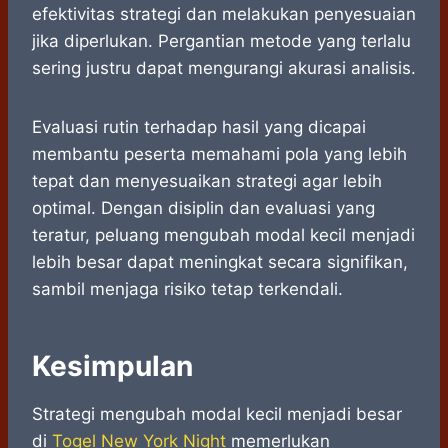
efektivitas strategi dan melakukan penyesuaian
jika diperlukan. Pergantian metode yang terlalu
sering justru dapat mengurangi akurasi analisis.
Evaluasi rutin terhadap hasil yang dicapai
membantu peserta memahami pola yang lebih
tepat dan menyesuaikan strategi agar lebih
optimal. Dengan disiplin dan evaluasi yang
teratur, peluang mengubah modal kecil menjadi
lebih besar dapat meningkat secara signifikan,
sambil menjaga risiko tetap terkendali.
Kesimpulan
Strategi mengubah modal kecil menjadi besar
di
Togel New York Night
memerlukan