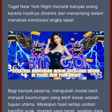
a
h
k
e
e
i
h
c
a
y
l
s
n
a
Togel New York Night menarik banyak orang
e
t
p
e
s
e
r
karena hasilnya dinamis dan menantang dalam
b
s
e
g
e
e
menebak kombinasi angka tepat.
o
A
r
n
o
p
a
g
k
p
m
e
r
Bagi banyak peserta, mengubah modal kecil
menjadi keuntungan yang lebih besar adalah
tujuan utama. Meskipun hasil setiap undian
bersifat acak, strategi yang tepat, analisis data,