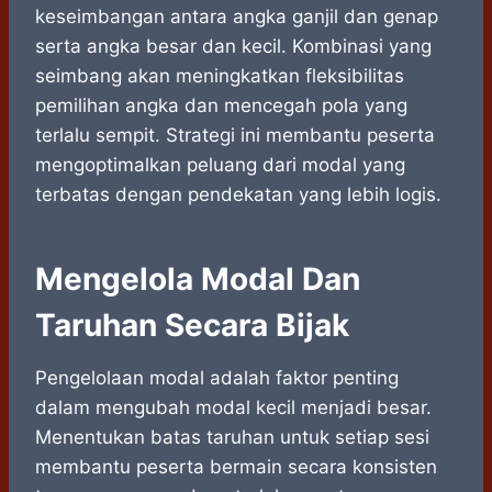
keseimbangan antara angka ganjil dan genap
serta angka besar dan kecil. Kombinasi yang
seimbang akan meningkatkan fleksibilitas
pemilihan angka dan mencegah pola yang
terlalu sempit. Strategi ini membantu peserta
mengoptimalkan peluang dari modal yang
terbatas dengan pendekatan yang lebih logis.
Mengelola Modal Dan
Taruhan Secara Bijak
Pengelolaan modal adalah faktor penting
dalam mengubah modal kecil menjadi besar.
Menentukan batas taruhan untuk setiap sesi
membantu peserta bermain secara konsisten