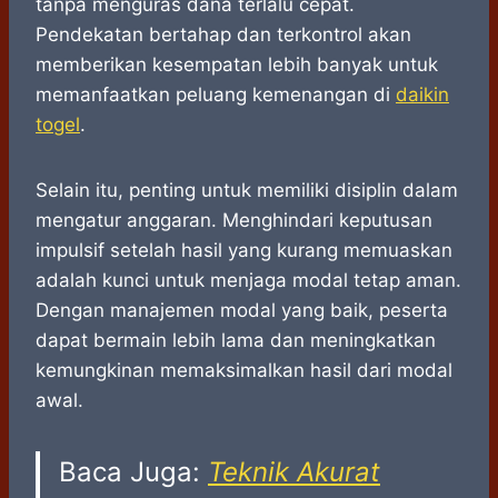
tanpa menguras dana terlalu cepat.
Pendekatan bertahap dan terkontrol akan
memberikan kesempatan lebih banyak untuk
memanfaatkan peluang kemenangan
di
daikin
togel
.
Selain itu, penting untuk memiliki disiplin dalam
mengatur anggaran. Menghindari keputusan
impulsif setelah hasil yang kurang memuaskan
adalah kunci untuk menjaga modal tetap aman.
Dengan manajemen modal yang baik, peserta
dapat bermain lebih lama dan meningkatkan
kemungkinan memaksimalkan hasil dari modal
awal.
Baca Juga:
Teknik Akurat