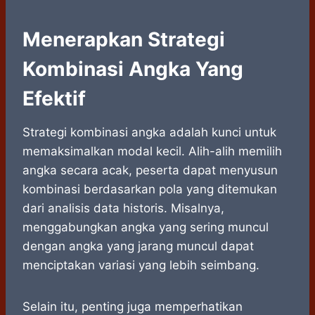
Menerapkan Strategi
Kombinasi Angka Yang
Efektif
Strategi kombinasi angka adalah kunci untuk
memaksimalkan modal kecil. Alih-alih memilih
angka secara acak, peserta dapat menyusun
kombinasi berdasarkan pola yang ditemukan
dari analisis data historis. Misalnya,
menggabungkan angka yang sering muncul
dengan angka yang jarang muncul dapat
menciptakan variasi yang lebih seimbang.
Selain itu, penting juga memperhatikan