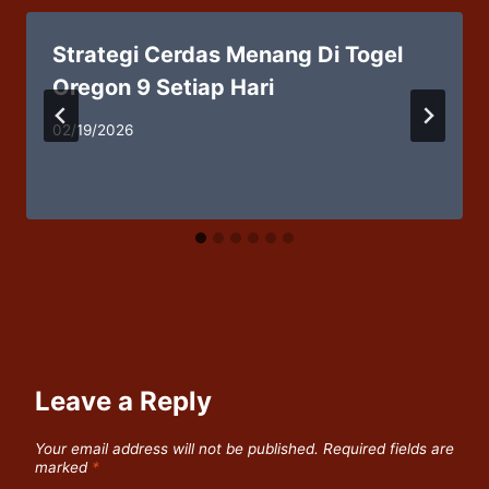
Strategi Cerdas Menang Di Togel
Oregon 9 Setiap Hari
02/19/2026
Leave a Reply
Your email address will not be published.
Required fields are
marked
*