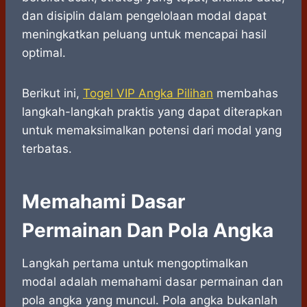
dan disiplin dalam pengelolaan modal dapat
meningkatkan peluang untuk mencapai hasil
optimal.
Berikut ini,
Togel VIP Angka Pilihan
membahas
langkah-langkah praktis yang dapat diterapkan
untuk memaksimalkan potensi dari modal yang
terbatas.
Memahami Dasar
Permainan Dan Pola Angka
Langkah pertama untuk mengoptimalkan
modal adalah memahami dasar permainan dan
pola angka yang muncul. Pola angka bukanlah