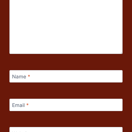
Name
*
Email
*