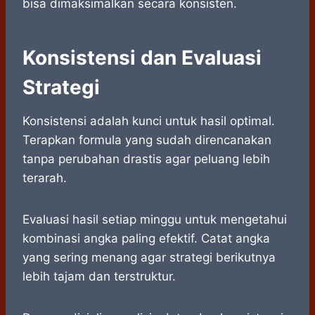
bisa dimaksimalkan secara konsisten.
Konsistensi dan Evaluasi
Strategi
Konsistensi adalah kunci untuk hasil optimal.
Terapkan formula yang sudah direncanakan
tanpa perubahan drastis agar peluang lebih
terarah.
Evaluasi hasil setiap minggu untuk mengetahui
kombinasi angka paling efektif. Catat angka
yang sering menang agar strategi berikutnya
lebih tajam dan terstruktur.