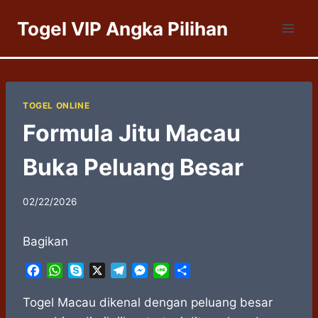
Skip
Togel VIP Angka Pilihan
to
content
TOGEL ONLINE
Formula Jitu Macau
Buka Peluang Besar
02/22/2026
Bagikan
F
W
S
X
T
M
L
S
a
h
k
e
e
i
h
c
a
y
l
s
n
a
Togel Macau dikenal dengan peluang besar
e
t
p
e
s
e
r