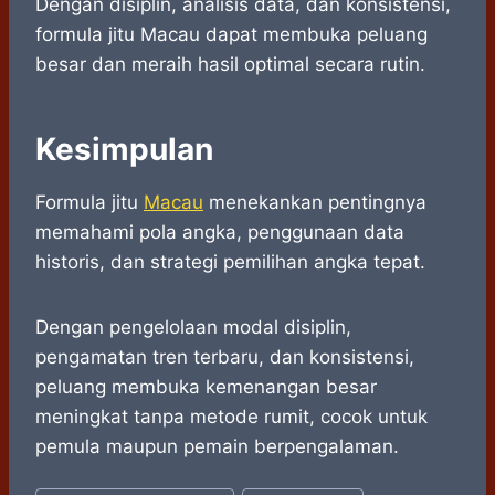
Dengan disiplin, analisis data, dan konsistensi,
formula jitu Macau dapat membuka peluang
besar dan meraih hasil optimal secara rutin.
Kesimpulan
Formula jitu
Macau
menekankan pentingnya
memahami pola angka, penggunaan data
historis, dan strategi pemilihan angka tepat.
Dengan pengelolaan modal disiplin,
pengamatan tren terbaru, dan konsistensi,
peluang membuka kemenangan besar
meningkat tanpa metode rumit, cocok untuk
pemula maupun pemain berpengalaman.
Post