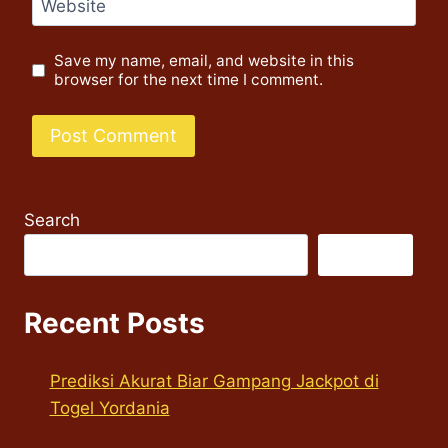
Website
Save my name, email, and website in this
browser for the next time I comment.
Search
Search
Recent Posts
Prediksi Akurat Biar Gampang Jackpot di
Togel Yordania