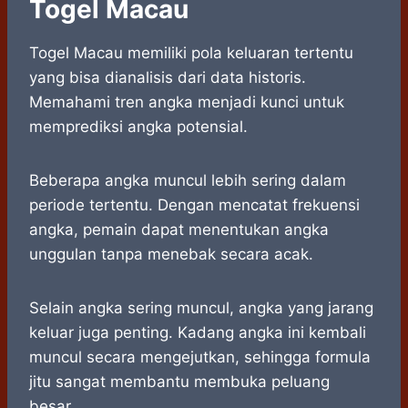
Togel Macau
Togel Macau memiliki pola keluaran tertentu
yang bisa dianalisis dari data historis.
Memahami tren angka menjadi kunci untuk
memprediksi angka potensial.
Beberapa angka muncul lebih sering dalam
periode tertentu. Dengan mencatat frekuensi
angka, pemain dapat menentukan angka
unggulan tanpa menebak secara acak.
Selain angka sering muncul, angka yang jarang
keluar juga penting. Kadang angka ini kembali
muncul secara mengejutkan, sehingga formula
jitu sangat membantu membuka peluang
besar.