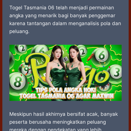
a
h
k
e
e
i
h
c
a
y
l
s
n
a
Togel Tasmania 06 telah menjadi permainan
e
t
p
e
s
e
r
angka yang menarik bagi banyak penggemar
b
s
e
g
e
e
karena tantangan dalam menganalisis pola dan
o
A
r
n
peluang.
o
p
a
g
k
p
m
e
r
Meskipun hasil akhirnya bersifat acak, banyak
peserta berusaha meningkatkan peluang
mereka dengan pendekatan yang lebih