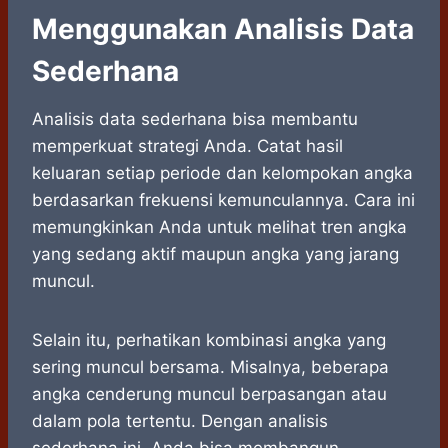
Menggunakan Analisis Data
Sederhana
Analisis data sederhana bisa membantu
memperkuat strategi Anda. Catat hasil
keluaran setiap periode dan kelompokan angka
berdasarkan frekuensi kemunculannya. Cara ini
memungkinkan Anda untuk melihat tren angka
yang sedang aktif maupun angka yang jarang
muncul.
Selain itu, perhatikan kombinasi angka yang
sering muncul bersama. Misalnya, beberapa
angka cenderung muncul berpasangan atau
dalam pola tertentu. Dengan analisis