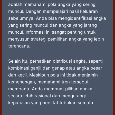
adalah memahami pola angka yang sering
muncul. Dengan mempelajari hasil keluaran
sebelumnya, Anda bisa mengidentifikasi angka
yang sering muncul dan angka yang jarang
muncul. Informasi ini sangat penting untuk
menyusun strategi pemilihan angka yang lebih
terencana.
Selain itu, perhatikan distribusi angka, seperti
kombinasi ganjil dan genap atau angka besar
dan kecil. Meskipun pola ini tidak menjamin
kemenangan, memahami tren tersebut
membantu Anda membuat pilihan angka
secara lebih rasional dan mengurangi
keputusan yang bersifat tebakan semata.