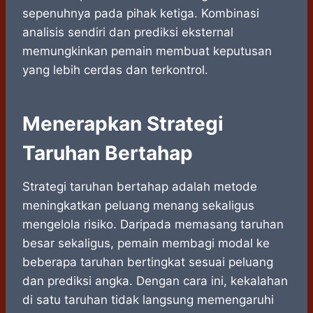
sepenuhnya pada pihak ketiga. Kombinasi
analisis sendiri dan prediksi eksternal
memungkinkan pemain membuat keputusan
yang lebih cerdas dan terkontrol.
Menerapkan Strategi
Taruhan Bertahap
Strategi taruhan bertahap adalah metode
meningkatkan peluang menang sekaligus
mengelola risiko. Daripada memasang taruhan
besar sekaligus, pemain membagi modal ke
beberapa taruhan bertingkat sesuai peluang
dan prediksi angka. Dengan cara ini, kekalahan
di satu taruhan tidak langsung memengaruhi