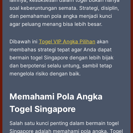
lainnya, kesuksesan dalam togel bukan hanya
soal keberuntungan semata. Strategi, disiplin,
dan pemahaman pola angka menjadi kunci
agar peluang menang bisa lebih besar.
Dibawah ini
Togel VIP Angka Pilihan
akan
membahas strategi tepat agar Anda dapat
bermain togel Singapore dengan lebih bijak
dan berpotensi selalu untung, sambil tetap
mengelola risiko dengan baik.
Memahami Pola Angka
Togel Singapore
Salah satu kunci penting dalam bermain togel
Singapore adalah memahami pola angka. Togel