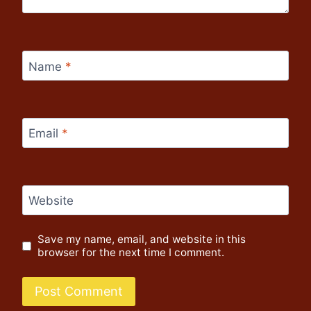
Name
*
Email
*
Website
Save my name, email, and website in this
browser for the next time I comment.