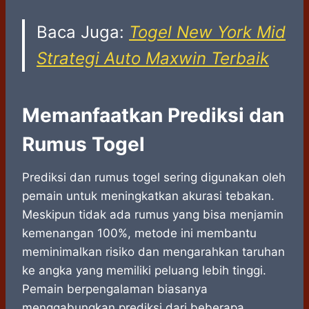
Baca Juga:
Togel New York Mid
Strategi Auto Maxwin Terbaik
Memanfaatkan Prediksi dan
Rumus Togel
Prediksi dan rumus togel sering digunakan oleh
pemain untuk meningkatkan akurasi tebakan.
Meskipun tidak ada rumus yang bisa menjamin
kemenangan 100%, metode ini membantu
meminimalkan risiko dan mengarahkan taruhan
ke angka yang memiliki peluang lebih tinggi.
Pemain berpengalaman biasanya
menggabungkan prediksi dari beberapa