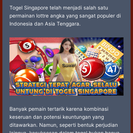
a
h
k
e
e
i
h
c
a
y
l
s
n
a
Togel Singapore telah menjadi salah satu
e
t
p
e
s
e
r
permainan lottre angka yang sangat populer di
b
s
e
g
e
e
Indonesia dan Asia Tenggara.
o
A
r
n
o
p
a
g
k
p
m
e
r
Banyak pemain tertarik karena kombinasi
keseruan dan potensi keuntungan yang
ditawarkan. Namun, seperti bentuk perjudian