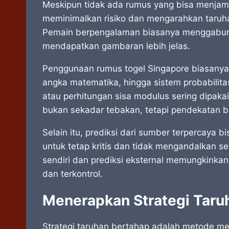
Meskipun tidak ada rumus yang bisa menja
meminimalkan risiko dan mengarahkan taruhan
Pemain berpengalaman biasanya menggabung
mendapatkan gambaran lebih jelas.
Penggunaan rumus togel Singapore biasanya 
angka matematika, hingga sistem probabilita
atau perhitungan sisa modulus sering dipaka
bukan sekadar tebakan, tetapi pendekatan be
Selain itu, prediksi dari sumber terpercaya 
untuk tetap kritis dan tidak mengandalkan s
sendiri dan prediksi eksternal memungkinka
dan terkontrol.
Menerapkan Strategi Taru
Strategi taruhan bertahap adalah metode m