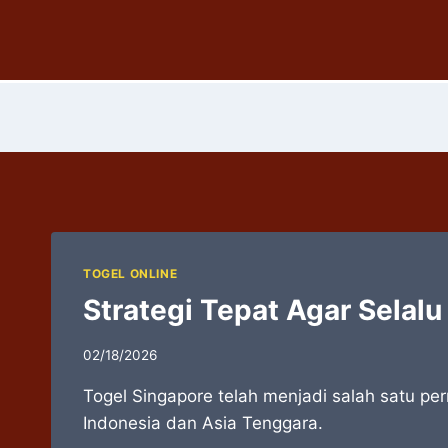
Skip
to
content
TOGEL ONLINE
Strategi Tepat Agar Selal
02/18/2026
Togel Singapore telah menjadi salah satu per
Indonesia dan Asia Tenggara.