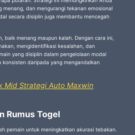
rapa putaran. Strategi ini memungkinkan Anda
ng menang, dan mengurangi tekanan emosional
dal secara disiplin juga membantu mencegah
an, baik menang maupun kalah. Dengan cara ini,
nakan, mengidentifikasi kesalahan, dan
ain yang disiplin dalam pengelolaan modal
ih konsisten daripada yang mengandalkan
k Mid Strategi Auto Maxwin
an Rumus Togel
leh pemain untuk meningkatkan akurasi tebakan.