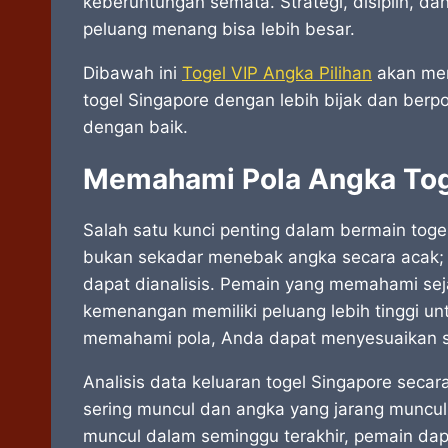
keberuntungan semata. Strategi, disiplin, 
peluang menang bisa lebih besar.
Dibawah ini
Togel VIP Angka Pilihan
akan mem
togel Singapore dengan lebih bijak dan berpo
dengan baik.
Memahami Pola Angka Tog
Salah satu kunci penting dalam bermain tog
bukan sekadar menebak angka secara acak; se
dapat dianalisis. Pemain yang memahami seja
kemenangan memiliki peluang lebih tinggi u
memahami pola, Anda dapat menyesuaikan stra
Analisis data keluaran togel Singapore seca
sering muncul dan angka yang jarang muncul
muncul dalam seminggu terakhir, pemain dapa