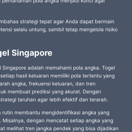
dan pemahaman pola angka menjadi kunci agar
bahas strategi tepat agar Anda dapat bermain
tensi selalu untung, sambil tetap mengelola risiko
el Singapore
el Singapore adalah memahami pola angka. Togel
tiap hasil keluaran memiliki pola tertentu yang
rah angka, frekuensi keluaran, dan tren
ntuk membuat prediksi yang akurat. Dengan
tegi taruhan agar lebih efektif dan terarah.
ra rutin membantu mengidentifikasi angka yang
. Misalnya, dengan mencatat setiap angka yang
t melihat tren jangka pendek yang bisa dijadikan