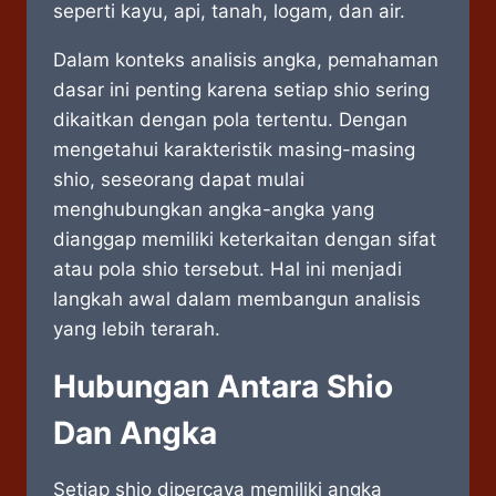
seperti kayu, api, tanah, logam, dan air.
Dalam konteks analisis angka, pemahaman
dasar ini penting karena setiap shio sering
dikaitkan dengan pola tertentu. Dengan
mengetahui karakteristik masing-masing
shio, seseorang dapat mulai
menghubungkan angka-angka yang
dianggap memiliki keterkaitan dengan sifat
atau pola shio tersebut. Hal ini menjadi
langkah awal dalam membangun analisis
yang lebih terarah.
Hubungan Antara Shio
Dan Angka
Setiap shio dipercaya memiliki angka