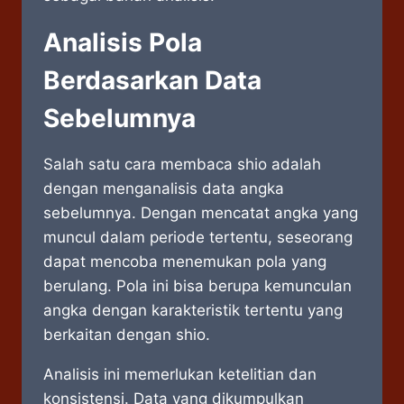
Analisis Pola
Berdasarkan Data
Sebelumnya
Salah satu cara membaca shio adalah
dengan menganalisis data angka
sebelumnya. Dengan mencatat angka yang
muncul dalam periode tertentu, seseorang
dapat mencoba menemukan pola yang
berulang. Pola ini bisa berupa kemunculan
angka dengan karakteristik tertentu yang
berkaitan dengan shio.
Analisis ini memerlukan ketelitian dan
konsistensi. Data yang dikumpulkan