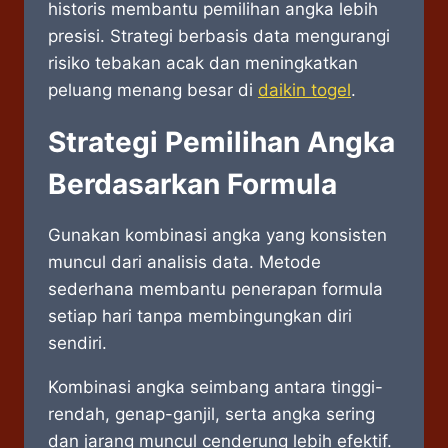
historis membantu pemilihan angka lebih
presisi. Strategi berbasis data mengurangi
risiko tebakan acak dan meningkatkan
peluang menang besar di
daikin togel
.
Strategi Pemilihan Angka
Berdasarkan Formula
Gunakan kombinasi angka yang konsisten
muncul dari analisis data. Metode
sederhana membantu penerapan formula
setiap hari tanpa membingungkan diri
sendiri.
Kombinasi angka seimbang antara tinggi-
rendah, genap-ganjil, serta angka sering
dan jarang muncul cenderung lebih efektif.