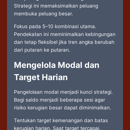
Strategi ini memaksimalkan peluang
membuka peluang besar.
Fokus pada 5–10 kombinasi utama.
Pendekatan ini meminimalkan kebingungan
dan tetap fleksibel jika tren angka berubah
dari putaran ke putaran.
Mengelola Modal dan
Target Harian
Pengelolaan modal menjadi kunci strategi.
Bagi saldo menjadi beberapa sesi agar
risiko kerugian besar dapat diminimalkan.
Tentukan target kemenangan dan batas
kerugian harian. Saat target tercapai,