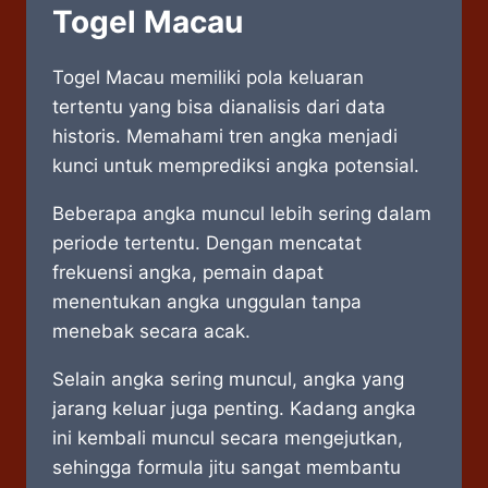
Togel Macau
Togel Macau memiliki pola keluaran
tertentu yang bisa dianalisis dari data
historis. Memahami tren angka menjadi
kunci untuk memprediksi angka potensial.
Beberapa angka muncul lebih sering dalam
periode tertentu. Dengan mencatat
frekuensi angka, pemain dapat
menentukan angka unggulan tanpa
menebak secara acak.
Selain angka sering muncul, angka yang
jarang keluar juga penting. Kadang angka
ini kembali muncul secara mengejutkan,
sehingga formula jitu sangat membantu