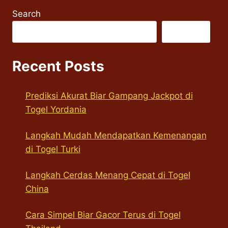
Search
Search
Recent Posts
Prediksi Akurat Biar Gampang Jackpot di
Togel Yordania
Langkah Mudah Mendapatkan Kemenangan
di Togel Turki
Langkah Cerdas Menang Cepat di Togel
China
Cara Simpel Biar Gacor Terus di Togel