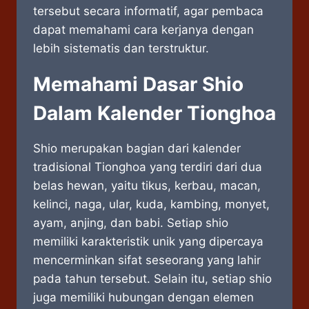
tersebut secara informatif, agar pembaca
dapat memahami cara kerjanya dengan
lebih sistematis dan terstruktur.
Memahami Dasar Shio
Dalam Kalender Tionghoa
Shio merupakan bagian dari kalender
tradisional Tionghoa yang terdiri dari dua
belas hewan, yaitu tikus, kerbau, macan,
kelinci, naga, ular, kuda, kambing, monyet,
ayam, anjing, dan babi. Setiap shio
memiliki karakteristik unik yang dipercaya
mencerminkan sifat seseorang yang lahir
pada tahun tersebut. Selain itu, setiap shio
juga memiliki hubungan dengan elemen