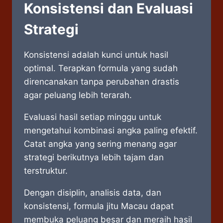
Konsistensi dan Evaluasi
Strategi
Konsistensi adalah kunci untuk hasil
optimal. Terapkan formula yang sudah
direncanakan tanpa perubahan drastis
agar peluang lebih terarah.
Evaluasi hasil setiap minggu untuk
mengetahui kombinasi angka paling efektif.
Catat angka yang sering menang agar
strategi berikutnya lebih tajam dan
terstruktur.
Dengan disiplin, analisis data, dan
konsistensi, formula jitu Macau dapat
membuka peluang besar dan meraih hasil