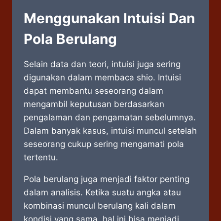
Menggunakan Intuisi Dan
Pola Berulang
Selain data dan teori, intuisi juga sering
digunakan dalam membaca shio. Intuisi
dapat membantu seseorang dalam
mengambil keputusan berdasarkan
pengalaman dan pengamatan sebelumnya.
Dalam banyak kasus, intuisi muncul setelah
seseorang cukup sering mengamati pola
tertentu.
Pola berulang juga menjadi faktor penting
dalam analisis. Ketika suatu angka atau
kombinasi muncul berulang kali dalam
kondisi yang sama, hal ini bisa menjadi