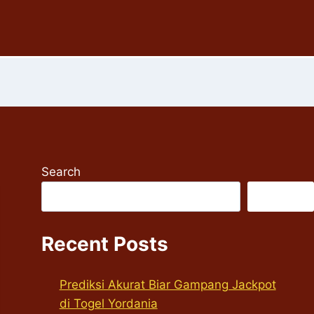
Search
Search
Recent Posts
Prediksi Akurat Biar Gampang Jackpot
di Togel Yordania