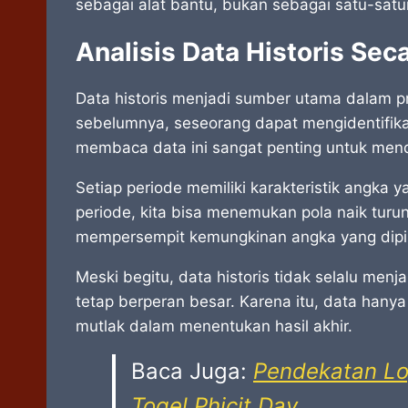
sebagai alat bantu, bukan sebagai satu-sa
Analisis Data Historis Sec
Data historis menjadi sumber utama dalam pr
sebelumnya, seseorang dapat mengidentifika
membaca data ini sangat penting untuk men
Setiap periode memiliki karakteristik ang
periode, kita bisa menemukan pola naik turun
mempersempit kemungkinan angka yang dipili
Meski begitu, data historis tidak selalu men
tetap berperan besar. Karena itu, data hanya
mutlak dalam menentukan hasil akhir.
Baca Juga:
Pendekatan Lo
Togel Phicit Day