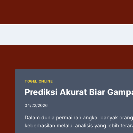
Skip
to
content
TOGEL ONLINE
Prediksi Akurat Biar Gamp
04/22/2026
Dalam dunia permainan angka, banyak orang
keberhasilan melalui analisis yang lebih terar