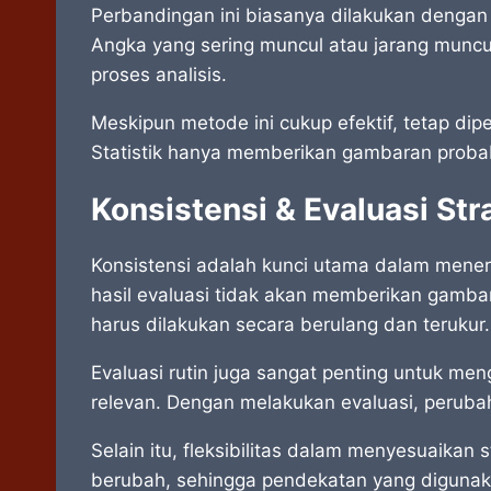
Perbandingan ini biasanya dilakukan dengan 
Angka yang sering muncul atau jarang mun
proses analisis.
Meskipun metode ini cukup efektif, tetap dip
Statistik hanya memberikan gambaran probabil
Konsistensi & Evaluasi Str
Konsistensi adalah kunci utama dalam menera
hasil evaluasi tidak akan memberikan gambara
harus dilakukan secara berulang dan terukur.
Evaluasi rutin juga sangat penting untuk me
relevan. Dengan melakukan evaluasi, perubah
Selain itu, fleksibilitas dalam menyesuaikan s
berubah, sehingga pendekatan yang digunak