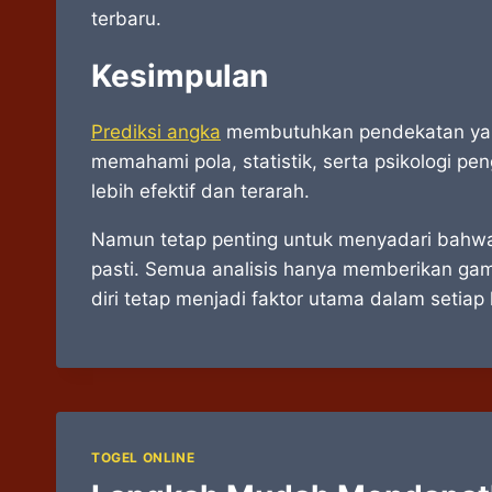
terbaru.
Kesimpulan
Prediksi angka
membutuhkan pendekatan yang 
memahami pola, statistik, serta psikologi pe
lebih efektif dan terarah.
Namun tetap penting untuk menyadari bahwa
pasti. Semua analisis hanya memberikan gamb
diri tetap menjadi faktor utama dalam setiap
TOGEL ONLINE