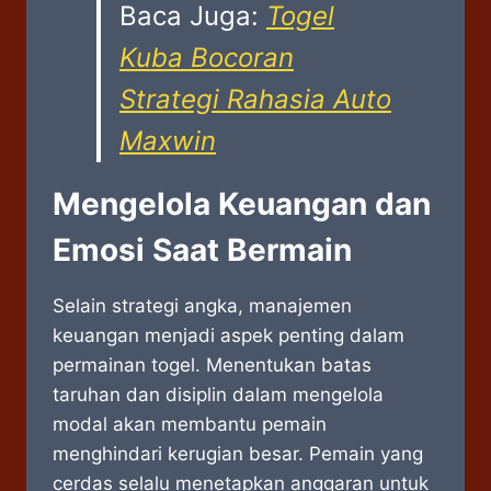
Baca Juga:
Togel
Kuba Bocoran
Strategi Rahasia Auto
Maxwin
Mengelola Keuangan dan
Emosi Saat Bermain
Selain strategi angka, manajemen
keuangan menjadi aspek penting dalam
permainan togel. Menentukan batas
taruhan dan disiplin dalam mengelola
modal akan membantu pemain
menghindari kerugian besar. Pemain yang
cerdas selalu menetapkan anggaran untuk