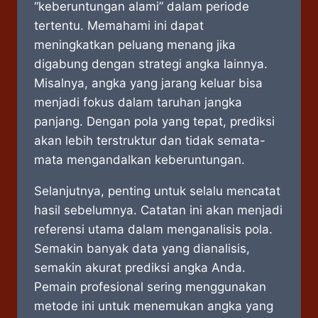
“keberuntungan alami” dalam periode
tertentu. Memahami ini dapat
meningkatkan peluang menang jika
digabung dengan strategi angka lainnya.
Misalnya, angka yang jarang keluar bisa
menjadi fokus dalam taruhan jangka
panjang. Dengan pola yang tepat, prediksi
akan lebih terstruktur dan tidak semata-
mata mengandalkan keberuntungan.
Selanjutnya, penting untuk selalu mencatat
hasil sebelumnya. Catatan ini akan menjadi
referensi utama dalam menganalisis pola.
Semakin banyak data yang dianalisis,
semakin akurat prediksi angka Anda.
Pemain profesional sering menggunakan
metode ini untuk menemukan angka yang