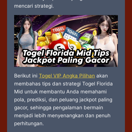
mencari strategi.
Berikut ini
Togel VIP Angka Pilihan
akan
membahas tips dan strategi Togel Florida
Mid untuk membantu Anda memahami
pola, prediksi, dan peluang jackpot paling
gacor, sehingga pengalaman bermain
menjadi lebih menyenangkan dan penuh
perhitungan.