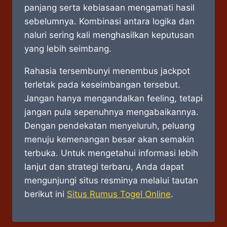
panjang serta kebiasaan mengamati hasil
sebelumnya. Kombinasi antara logika dan
naluri sering kali menghasilkan keputusan
yang lebih seimbang.
Rahasia tersembunyi menembus jackpot
terletak pada keseimbangan tersebut.
Jangan hanya mengandalkan feeling, tetapi
jangan pula sepenuhnya mengabaikannya.
Dengan pendekatan menyeluruh, peluang
menuju kemenangan besar akan semakin
terbuka. Untuk mengetahui informasi lebih
lanjut dan strategi terbaru, Anda dapat
mengunjungi situs resminya melalui tautan
berikut ini
Situs Rumus Togel Online
.