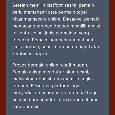
Setelah memilih platform resmi, pemain
perlu memahami cara bermain togel
Myanmar secara online. Biasanya, pemain
memasang taruhan dengan memilih angka
tertentu sesuai jenis permainan yang
tersedia. Pemain juga perlu memahami
jenis taruhan, seperti taruhan tunggal atau
kombinasi angka.
Proses bermain online relatif mudah.
Pemain cukup mendaftar akun resmi,
melakukan deposit, dan memilih angka
taruhan. Beberapa platform juga
menyediakan panduan atau tutorial bagi
pemain baru agar lebih cepat memahami
cara bermain.