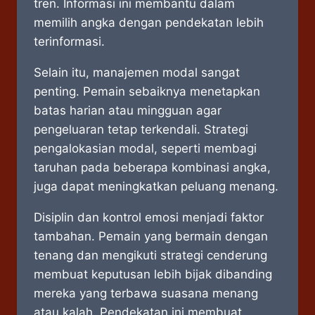
tren. Informasi ini membantu dalam
memilih angka dengan pendekatan lebih
terinformasi.
Selain itu, manajemen modal sangat
penting. Pemain sebaiknya menetapkan
batas harian atau mingguan agar
pengeluaran tetap terkendali. Strategi
pengalokasian modal, seperti membagi
taruhan pada beberapa kombinasi angka,
juga dapat meningkatkan peluang menang.
Disiplin dan kontrol emosi menjadi faktor
tambahan. Pemain yang bermain dengan
tenang dan mengikuti strategi cenderung
membuat keputusan lebih bijak dibanding
mereka yang terbawa suasana menang
atau kalah. Pendekatan ini membuat