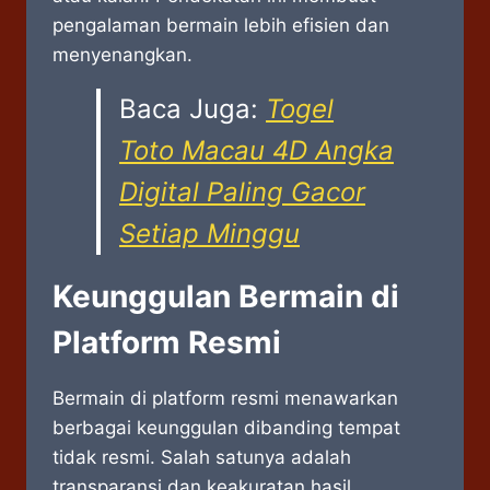
pengalaman bermain lebih efisien dan
menyenangkan.
Baca Juga:
Togel
Toto Macau 4D Angka
Digital Paling Gacor
Setiap Minggu
Keunggulan Bermain di
Platform Resmi
Bermain di platform resmi menawarkan
berbagai keunggulan dibanding tempat
tidak resmi. Salah satunya adalah
transparansi dan keakuratan hasil