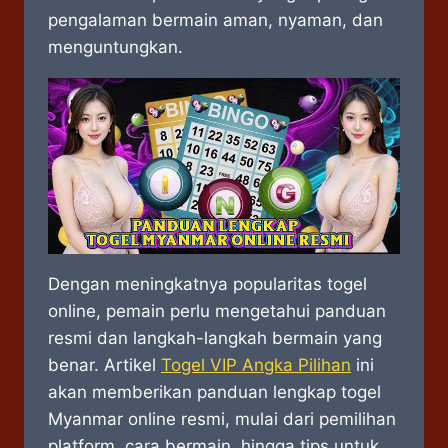
pengalaman bermain aman, nyaman, dan
menguntungkan.
Dengan meningkatnya popularitas togel
online, pemain perlu mengetahui panduan
resmi dan langkah-langkah bermain yang
benar. Artikel
Togel VIP Angka Pilihan
ini
akan memberikan panduan lengkap togel
Myanmar online resmi, mulai dari pemilihan
platform, cara bermain, hingga tips untuk