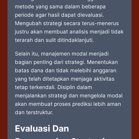
metode yang sama dalam beberapa
periode agar hasil dapat dievaluasi.
Mengubah strategi secara terus-menerus
justru akan membuat analisis menjadi tidak
terarah dan sulit ditindaklanjuti.
Selain itu, manajemen modal menjadi
bagian penting dari strategi. Menentukan
batas dana dan tidak melebihi anggaran
yang telah ditetapkan menjaga aktivitas
tetap terkendali. Disiplin dalam
menjalankan strategi dan mengelola modal
akan membuat proses prediksi lebih aman
dan terstruktur.
Evaluasi Dan