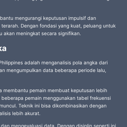
mbantu mengurangi keputusan impulsif dan
erarah. Dengan fondasi yang kuat, peluang untuk
 akan meningkat secara signifikan.
ka
hilippines adalah menganalisis pola angka dari
gan mengumpulkan data beberapa periode lalu,
 pola membantu pemain membuat keputusan lebih
, beberapa pemain menggunakan tabel frekuensi
 muncul. Teknik ini bisa dikombinasikan dengan
lisis lebih akurat.
an mengevaluasi data. Dengan disiplin seperti ini,