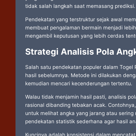
tidak salah langkah saat memasang prediksi.
Pendekatan yang terstruktur sejak awal me
membuat pengalaman bermain menjadi lebih t
mengambil keputusan yang lebih cerdas tentu
Strategi Analisis Pola Ang
Salah satu pendekatan populer dalam Togel P
hasil sebelumnya. Metode ini dilakukan den
kemudian mencari kecenderungan tertentu.
Walau tidak menjamin hasil pasti, analisis
rasional dibanding tebakan acak. Contohnya
untuk melihat angka yang jarang atau sering
pendekatan statistik sederhana agar hasil ana
Kuncinya adalah konsistensi dalam mencatat d