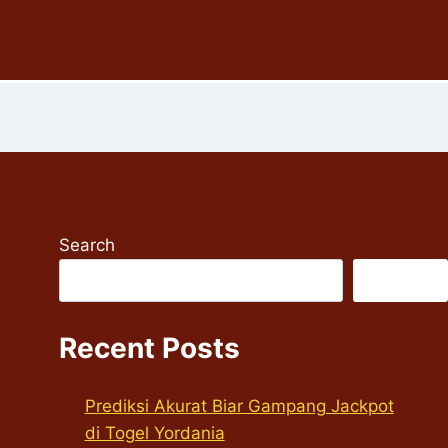
Search
Search
Recent Posts
Prediksi Akurat Biar Gampang Jackpot
di Togel Yordania