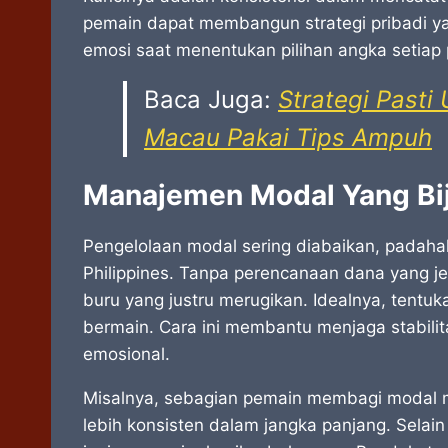
pemain dapat membangun strategi pribadi y
emosi saat menentukan pilihan angka setiap 
Baca Juga:
Strategi Past
Macau Pakai Tips Ampuh
Manajemen Modal Yang Bi
Pengelolaan modal sering diabaikan, padahal 
Philippines. Tanpa perencanaan dana yang j
buru yang justru merugikan. Idealnya, tentu
bermain. Cara ini membantu menjaga stabilit
emosional.
Misalnya, sebagian pemain membagi modal m
lebih konsisten dalam jangka panjang. Selai