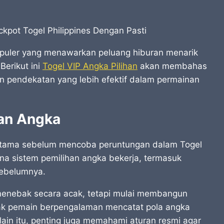
opuler yang menawarkan peluang hiburan menarik
Berikut ini
Togel VIP Angka Pilihan
akan membahas
n pendekatan yang lebih efektif dalam permainan
an Angka
rtama sebelum mencoba peruntungan dalam Togel
na sistem pemilihan angka bekerja, termasuk
sebelumnya.
menebak secara acak, tetapi mulai membangun
yak pemain berpengalaman mencatat pola angka
lain itu, penting juga memahami aturan resmi agar