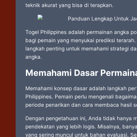
teknik akurat yang bisa di terapkan.
Togel Philippines adalah permainan angka p
bagi pemain yang menyukai prediksi terarah. 
langkah penting untuk memahami strategi da
angka.
Memahami Dasar Permain
Memahami konsep dasar adalah langkah pe
Philippines. Pemain perlu mengenali bagaima
periode penarikan dan cara membaca hasil 
Dengan pengetahuan ini, Anda tidak hanya 
pendekatan yang lebih logis. Misalnya, ban
yang sering muncul untuk bahan evaluasi. Se